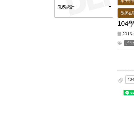
碩士班
教務統計
教師在
10
2016-
招生
Sh