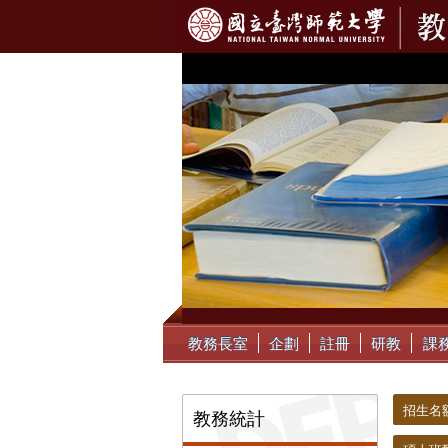
:::
教務長室
企劃
註冊
研教
課
:::
:::
招生名
教務統計