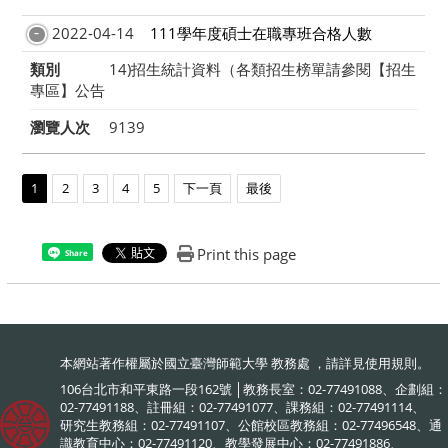
2022-04-14
111學年度碩士在職專班合格人數
類別
14)招生統計資料（各類招生榜單請參閱【招生
專區】公告
瀏覽人次
9139
1
2
3
4
5
下一頁
最後
Print this page
Share
本網站著作權屬於國立臺灣師範大學 教務處 ，請詳見
使用規則
。
106台北市和平東路一段162號 │教務長室：02-77491088、企劃組：
02-77491188、註冊組：02-77491077、課務組：02-77491114、
研究生教務組：02-77491107、公館校區教務組：02-77496548、通
識教育中心：02-77491120、教學發展中心：02-77491886、