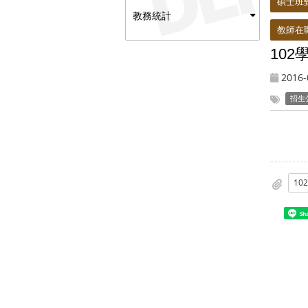
碩士班
教務統計
教師在
10
2016-
招生
Sh