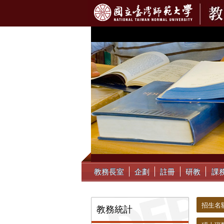
:::
教務長室
企劃
註冊
研教
課
:::
:::
招生名
教務統計