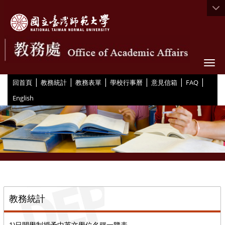
Togg
|
|
|
|
|
|
:::
回首頁
教務統計
教務表單
學校行事曆
意見信箱
FAQ
English
::
教務統計
1)日間學制授予中英文學位名稱一覽表