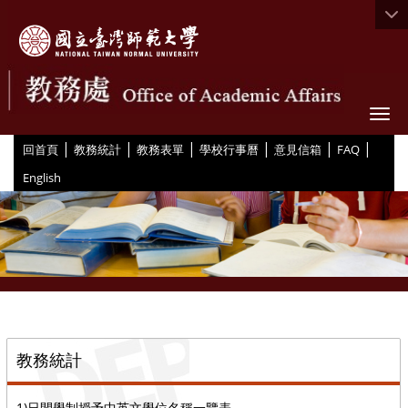
Togg
|
|
|
|
|
|
:::
回首頁
教務統計
教務表單
學校行事曆
意見信箱
FAQ
English
::
教務統計
1)日間學制授予中英文學位名稱一覽表