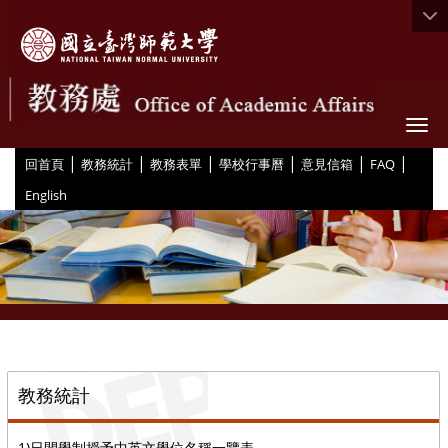
Togg
|
|
|
|
|
|
:::
回首頁
教務統計
教務表單
學校行事曆
意見信箱
FAQ
English
::
教務統計
1)日間學制授予中英文學位名稱一覽表