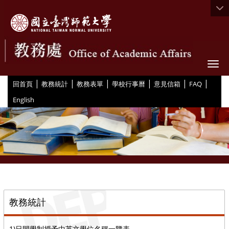
Togg
|
|
|
|
|
|
:::
回首頁
教務統計
教務表單
學校行事曆
意見信箱
FAQ
English
::
教務統計
1)日間學制授予中英文學位名稱一覽表