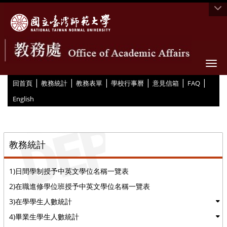
Togg
|
|
|
|
|
|
:::
回首頁
教務統計
教務表單
學校行事曆
意見信箱
FAQ
English
::
教務統計
1)日間學制授予中英文學位名稱一覽表
2)在職進修學位班授予中英文學位名稱一覽表
3)在學學生人數統計
4)畢業生學生人數統計