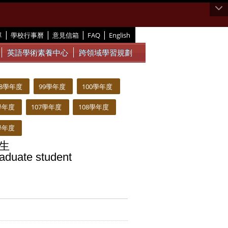
|
|
|
|
單
學校行事曆
意見信箱
FAQ
English
英語學術素養中心
跨領域學習規劃
98學年度
99學年度
100學年度
學年度
107學年度
108學年度
學年度
生
raduate student