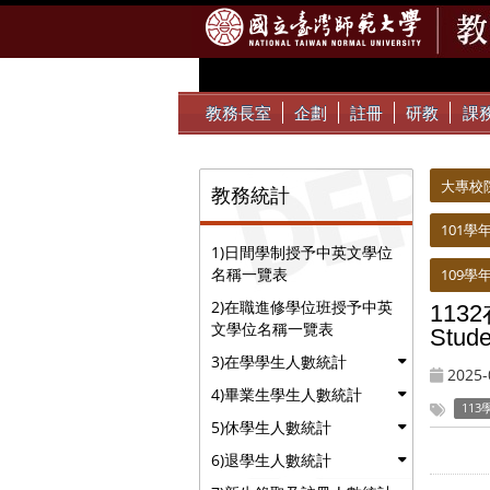
:::
教務長室
企劃
註冊
研教
課
:::
:::
大專校
教務統計
101學
1)日間學制授予中英文學位
名稱一覽表
109學
2)在職進修學位班授予中英
11
文學位名稱一覽表
Stude
3)在學學生人數統計
2025-
4)畢業生學生人數統計
113
5)休學生人數統計
6)退學生人數統計