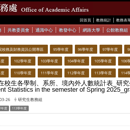
|
|
:::
回首頁
教務統計
教務表
務
共教委員會
通識中心
教發中心
網路大學
公館教務組
院校務及財務資訊公開專區
95學年度
96學年度
97學年度
年度
102學年度
103學年度
104學年度
105學年度
106
年度
110學年度
111學年度
112學年度
113學年度
114
32在校生各學制、系所、境內外人數統計表_研究
nt Statistics in the semester of Spring 2025_g
03-26
研究生教務組
學年度
113學年度