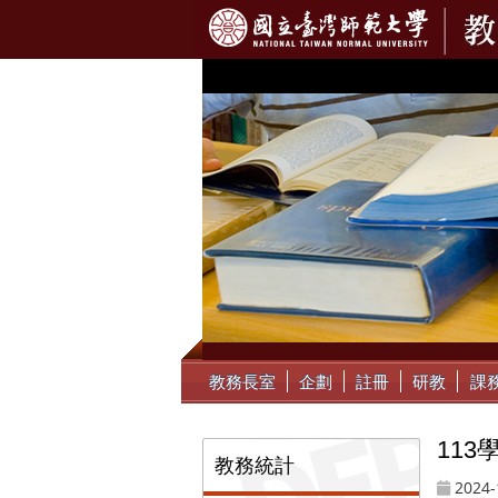
:::
教務長室
企劃
註冊
研教
課
11
:::
教務統計
2024-