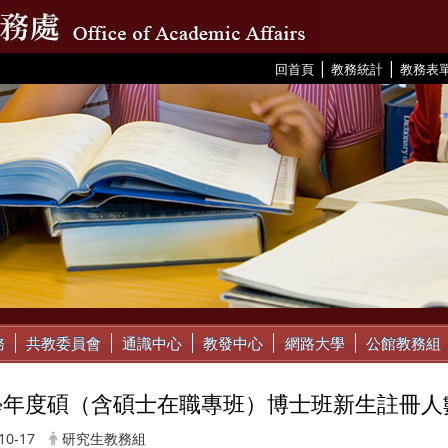
|
|
:::
回首頁
教務統計
教務表
務
共教委員會
通識中心
教發中心
網路大學
公館教務組
3學年度碩（含碩士在職專班）博士班新生註冊人
10-17
研究生教務組