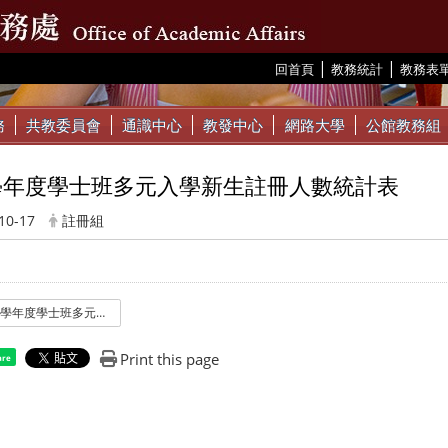
|
|
:::
回首頁
教務統計
教務表
務
共教委員會
通識中心
教發中心
網路大學
公館教務組
2學年度學士班多元入學新生註冊人數統計表
10-17
註冊組
112學年度學士班多元入學新生註冊人數統計表.pdf
Print this page
are