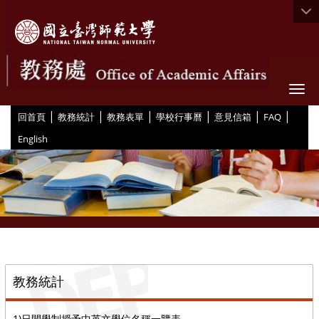
Togg
|
|
|
|
|
|
:::
回首頁
教務統計
教務表單
學校行事曆
意見信箱
FAQ
English
::
教務統計
1)日間學制授予中英文學位名稱一覽表