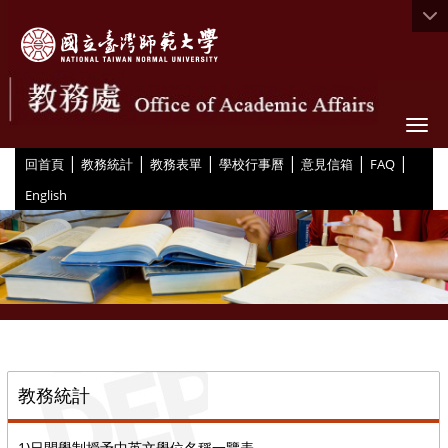
Togg
|
|
|
|
|
|
:::
回首頁
教務統計
教務表單
學校行事曆
意見信箱
FAQ
English
::
教務統計
1)日間學制授予中英文學位名稱一覽表