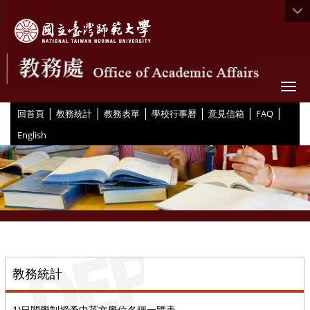
Togg
|
|
|
|
|
|
:::
回首頁
教務統計
教務表單
學校行事曆
意見信箱
FAQ
English
::
教務統計
1)日間學制授予中英文學位名稱一覽表