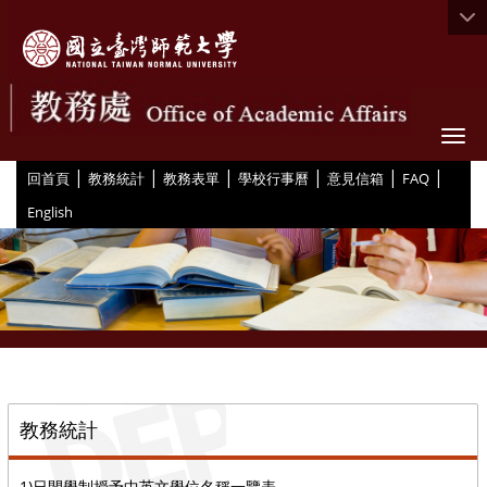
Togg
|
|
|
|
|
|
:::
回首頁
教務統計
教務表單
學校行事曆
意見信箱
FAQ
English
::
教務統計
1)日間學制授予中英文學位名稱一覽表