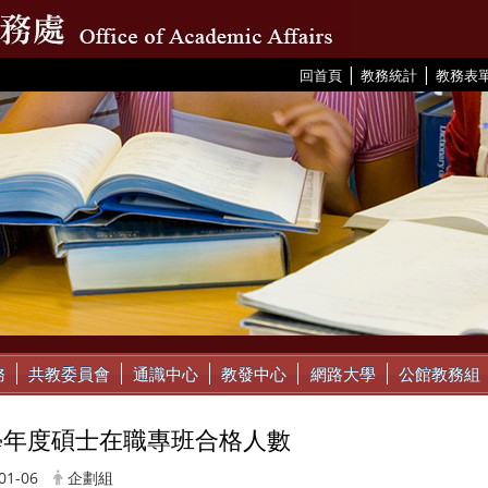
|
|
:::
回首頁
教務統計
教務表
務
共教委員會
通識中心
教發中心
網路大學
公館教務組
2學年度碩士在職專班合格人數
01-06
企劃組