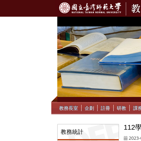
:::
教務長室
企劃
註冊
研教
課
11
:::
教務統計
2023-