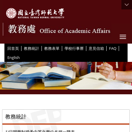
Togg
|
|
|
|
|
|
:::
回首頁
教務統計
教務表單
學校行事曆
意見信箱
FAQ
English
::
教務統計
1)日間學制授予中英文學位名稱一覽表