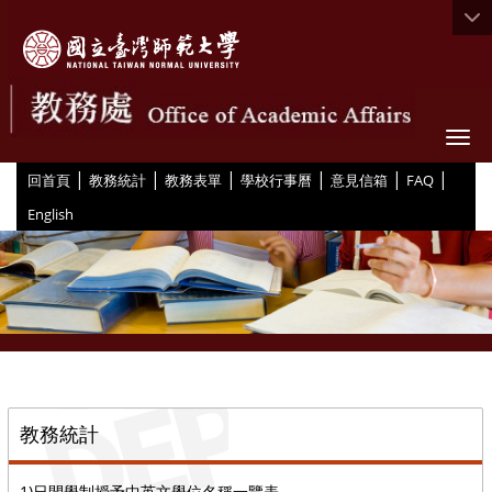
Togg
|
|
|
|
|
|
:::
回首頁
教務統計
教務表單
學校行事曆
意見信箱
FAQ
English
::
教務統計
1)日間學制授予中英文學位名稱一覽表