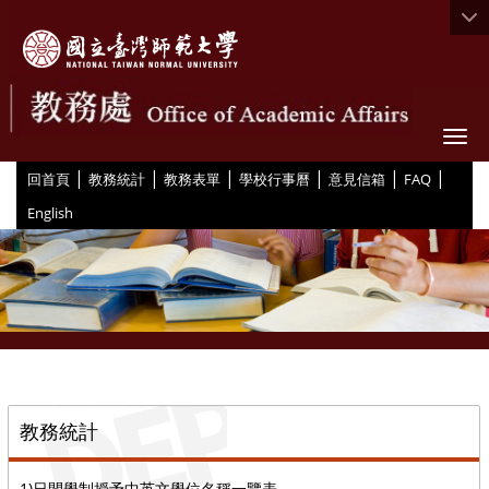
Togg
|
|
|
|
|
|
:::
回首頁
教務統計
教務表單
學校行事曆
意見信箱
FAQ
English
::
教務統計
1)日間學制授予中英文學位名稱一覽表