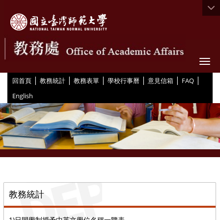
Togg
|
|
|
|
|
|
:::
回首頁
教務統計
教務表單
學校行事曆
意見信箱
FAQ
English
::
教務統計
1)日間學制授予中英文學位名稱一覽表