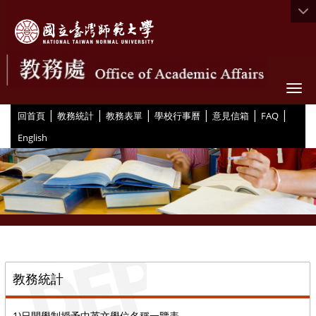
Togg
|
|
|
|
|
|
:::
回首頁
教務統計
教務表單
學校行事曆
意見信箱
FAQ
English
::
教務統計
1)日間學制授予中英文學位名稱一覽表