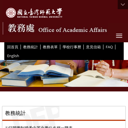
Togg
|
|
|
|
|
|
:::
回首頁
教務統計
教務表單
學校行事曆
意見信箱
FAQ
English
::
教務統計
1)日間學制授予中英文學位名稱一覽表