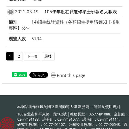
2021-03-19
105學年度在職進修碩士班報名人數表
類別
14)招生統計資料（各類招生榜單請參閱【招生
專區】公告
瀏覽人次
5134
1
2
下一頁
最後
Print this page
Share
本網站著作權屬於國立臺灣師範大學 教務處 ，請詳見
使用規則
。
106台北市和平東路一段162號 │教務長室：02-77491088、企劃組：
02-77491188、註冊組：02-77491077、課務組：02-77491114、
研究生教務組：02-77491107、公館校區教務組：02-77496548、通