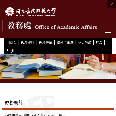
Togg
|
|
|
|
|
|
:::
回首頁
教務統計
教務表單
學校行事曆
意見信箱
FAQ
English
::
教務統計
1)日間學制授予中英文學位名稱一覽表