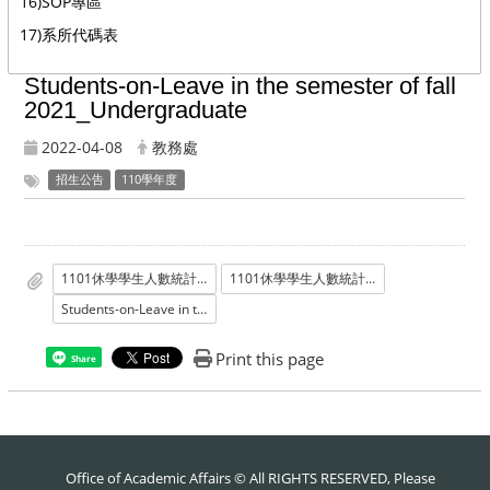
16)SOP專區
17)系所代碼表
Students-on-Leave in the semester of fall
2021_Undergraduate
2022-04-08
教務處
招生公告
110學年度
1101休學學生人數統計_學士班
1101休學學生人數統計_學士班
Students-on-Leave in the semester of fall 2021_Undergraduate
Print this page
Share
Office of Academic Affairs © All RIGHTS RESERVED, Please