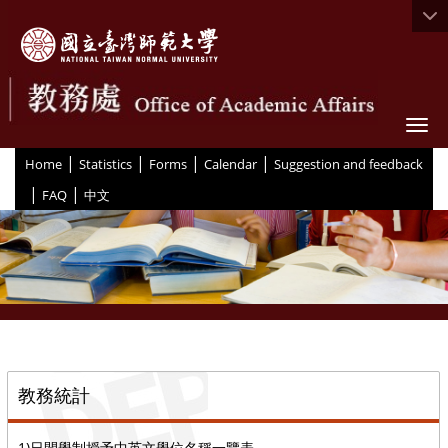
Togg
|
|
|
|
:::
Home
Statistics
Forms
Calendar
Suggestion and feedback
|
|
FAQ
中文
::
教務統計
1)日間學制授予中英文學位名稱一覽表