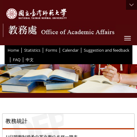
Togg
|
|
|
|
:::
Home
Statistics
Forms
Calendar
Suggestion and feedback
|
|
FAQ
中文
::
教務統計
1)日間學制授予中英文學位名稱一覽表