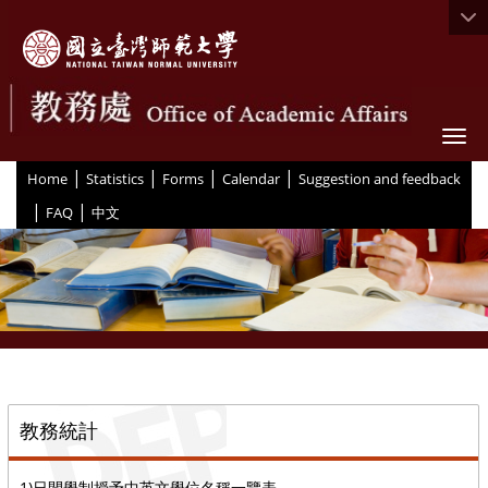
Togg
|
|
|
|
:::
Home
Statistics
Forms
Calendar
Suggestion and feedback
|
|
FAQ
中文
::
教務統計
1)日間學制授予中英文學位名稱一覽表