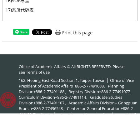
16)SOP專區
17)系所代碼表
:::
Print this page
Share
Office of Academic Affairs © All RIGHTS RESERVED, Please
see
Terms of use
162, Heping East Road Section 1, Taipei, Taiwan │ Office of Vice
President of Academic Affairs+886-2-77491088、Planning
Division+886-2-77491188、Registry Division+886-2-77491077、
Curriculum Division+886-2-77491114、Graduate Studies
Division+886-2-77491107、Academic Affairs Division-- Gongguan
Branch+886-2-77496548、Center for General Education+886-2-
77491149、Center for Teaching and Learning Development+886-
2-77491886、NTNU Online+886-2-77495578、Center for
Academic Literacy+886-2-77495903、Interdisciplinary Academic
Advising Office+886-2-77495576