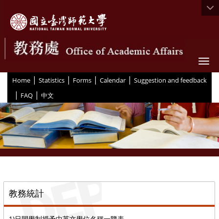
Togg
|
|
|
|
:::
Home
Statistics
Forms
Calendar
Suggestion and feedback
|
|
FAQ
中文
::
教務統計
1)日間學制授予中英文學位名稱一覽表