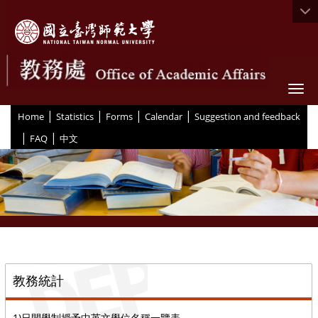
Togg
|
|
|
|
:::
Home
Statistics
Forms
Calendar
Suggestion and feedback
|
|
FAQ
中文
::
教務統計
1)日間學制授予中英文學位名稱一覽表