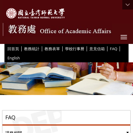
Togg
|
|
|
|
|
|
:::
回首頁
教務統計
教務表單
學校行事曆
意見信箱
FAQ
English
::
FAQ
課務相關