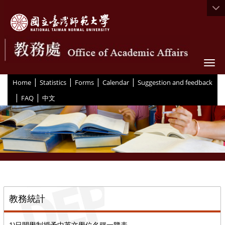
Togg
|
|
|
|
:::
Home
Statistics
Forms
Calendar
Suggestion and feedback
|
|
FAQ
中文
::
教務統計
1)日間學制授予中英文學位名稱一覽表