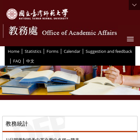
Togg
|
|
|
|
:::
Home
Statistics
Forms
Calendar
Suggestion and feedback
|
|
FAQ
中文
::
教務統計
1)日間學制授予中英文學位名稱一覽表