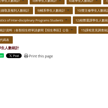
業生學生人數統計
5)休學生人數統計
6)退學生人數統計
學生錄取及報到人數統計
9)輔系學生人數統計
10)雙主修學生人數統
istics of Inter-disciplinary Programs Students
12)校際選課學生人數
招生統計資料（各類招生榜單請參閱【招生專區】公告
15)課程意見調查
所代碼表
學生人數統計
Print this page
are