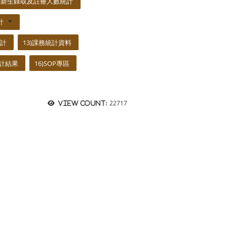
7)新生錄取及註冊人數統計
計
統計
13)課務統計資料
統計結果
16)SOP專區
22717
View count: