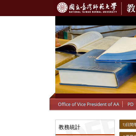
:::
Office of Vice President of AA
PD
:::
:::
1)日
教務統計