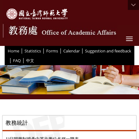
Togg
|
|
|
|
:::
Home
Statistics
Forms
Calendar
Suggestion and feedback
|
|
FAQ
中文
::
教務統計
1)日間學制授予中英文學位名稱一覽表