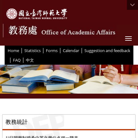
Togg
|
|
|
|
:::
Home
Statistics
Forms
Calendar
Suggestion and feedback
|
|
FAQ
中文
::
教務統計
1)日間學制授予中英文學位名稱一覽表