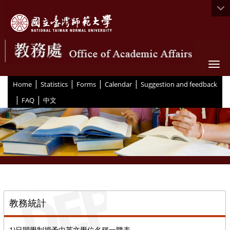
Togg
|
|
|
|
:::
Home
Statistics
Forms
Calendar
Suggestion and feedback
|
|
FAQ
中文
::
教務統計
1)日間學制授予中英文學位名稱一覽表