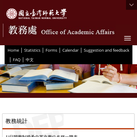
Togg
|
|
|
|
:::
Home
Statistics
Forms
Calendar
Suggestion and feedback
|
|
FAQ
中文
::
教務統計
1)日間學制授予中英文學位名稱一覽表