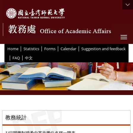
Togg
|
|
|
|
:::
Home
Statistics
Forms
Calendar
Suggestion and feedback
|
|
FAQ
中文
::
教務統計
1)日間學制授予中英文學位名稱一覽表