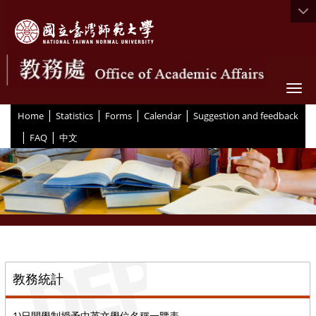
Togg
|
|
|
|
:::
Home
Statistics
Forms
Calendar
Suggestion and feedback
|
|
FAQ
中文
::
教務統計
1)日間學制授予中英文學位名稱一覽表