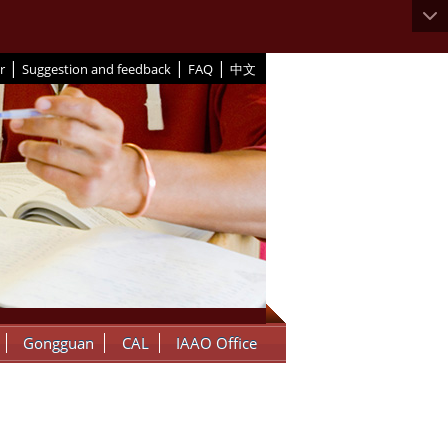
|
|
|
r
Suggestion and feedback
FAQ
中文
Gongguan
CAL
IAAO Office