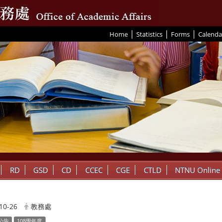
|
|
|
:::
Home
Statistics
Forms
Calenda
RD
GSD
CD
CCEC
CGE
CTLD
NTNU Online
10-26
教務處
公告
108學年度