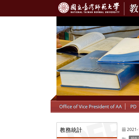
:::
Office of Vice President of AA
PD
:::
教務統計
2021-
招生