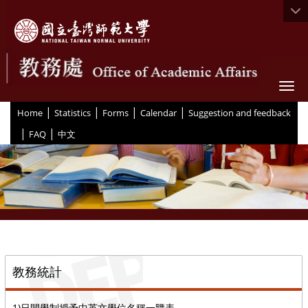
Togg
|
|
|
|
:::
Home
Statistics
Forms
Calendar
Suggestion and feedback
|
|
FAQ
中文
::
教務統計
1)日間學制授予中英文學位名稱一覽表