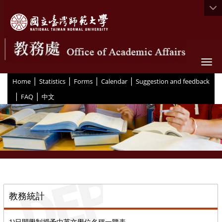
Togg
|
|
|
|
:::
Home
Statistics
Forms
Calendar
Suggestion and feedback
|
|
FAQ
中文
::
教務統計
1)日間學制授予中英文學位名稱一覽表