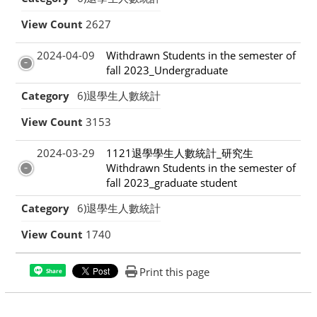
View Count
2627
2024-04-09
Withdrawn Students in the semester of
fall 2023_Undergraduate
Category
6)退學生人數統計
View Count
3153
2024-03-29
1121退學學生人數統計_研究生
Withdrawn Students in the semester of
fall 2023_graduate student
Category
6)退學生人數統計
View Count
1740
Print this page
Share