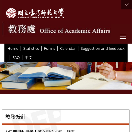
Togg
|
|
|
|
:::
Home
Statistics
Forms
Calendar
Suggestion and feedback
|
|
FAQ
中文
::
教務統計
1)日間學制授予中英文學位名稱一覽表