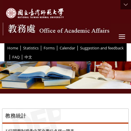
Togg
|
|
|
|
:::
Home
Statistics
Forms
Calendar
Suggestion and feedback
|
|
FAQ
中文
::
教務統計
1)日間學制授予中英文學位名稱一覽表