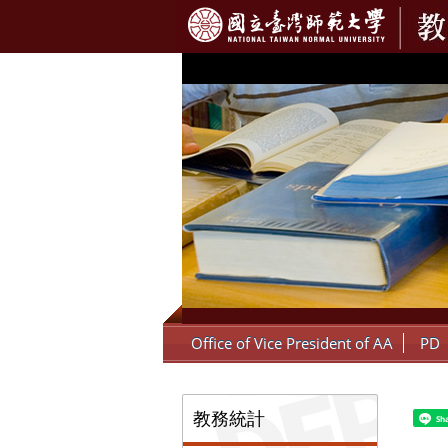
:::
Office of Vice President of AA
PD
:::
教務統計
Sh