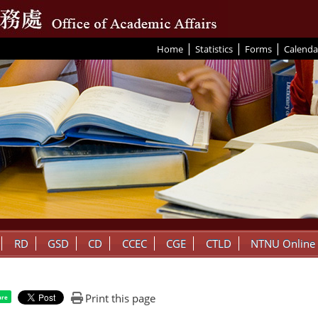
|
|
|
:::
Home
Statistics
Forms
Calenda
RD
GSD
CD
CCEC
CGE
CTLD
NTNU Online
Print this page
are