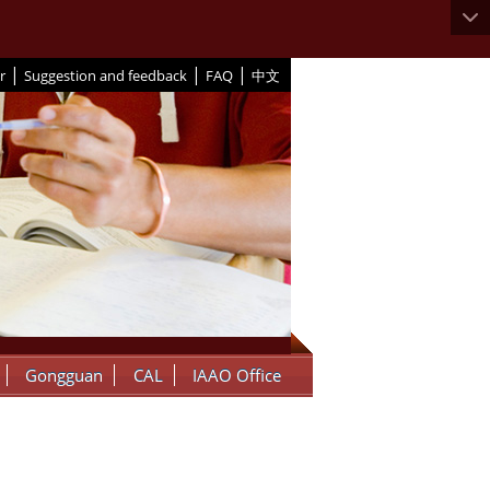
|
|
|
r
Suggestion and feedback
FAQ
中文
Gongguan
CAL
IAAO Office