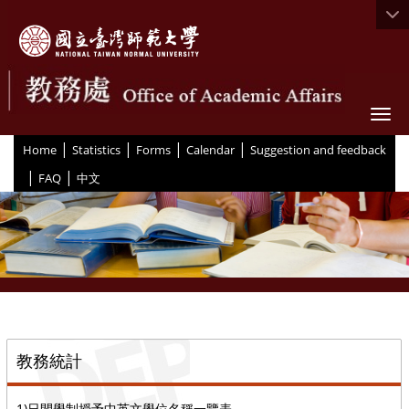
Togg
|
|
|
|
:::
Home
Statistics
Forms
Calendar
Suggestion and feedback
|
|
FAQ
中文
::
教務統計
1)日間學制授予中英文學位名稱一覽表