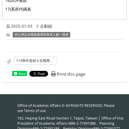
16)SOP專區
17)系所代碼表
2025-01-03
企劃組
碩士學位在職進修專班報考人數一覽表
114學年度碩士在職專班合格考生人數公告.pdf
Print this page
Share
Office of Academic Affairs © All RIGHTS RESERVED, Please
see
Terms of use
162, Heping East Road Section 1, Taipei, Taiwan │ Office of Vice
President of Academic Affairs+886-2-77491088、Planning
Division+886-2-77491188、Registry Division+886-2-77491077、