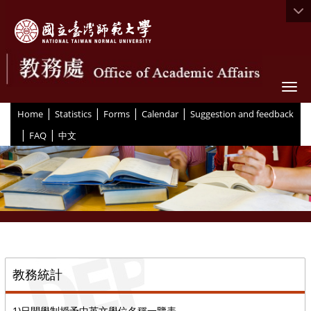
Togg
|
|
|
|
:::
Home
Statistics
Forms
Calendar
Suggestion and feedback
|
|
FAQ
中文
::
教務統計
1)日間學制授予中英文學位名稱一覽表