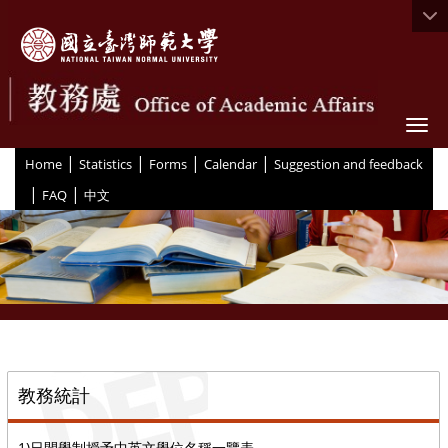
Togg
|
|
|
|
:::
Home
Statistics
Forms
Calendar
Suggestion and feedback
|
|
FAQ
中文
::
教務統計
1)日間學制授予中英文學位名稱一覽表