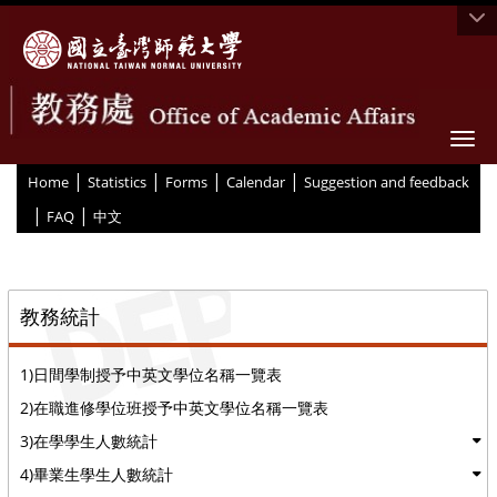
Togg
|
|
|
|
:::
Home
Statistics
Forms
Calendar
Suggestion and feedback
|
|
FAQ
中文
::
教務統計
1)日間學制授予中英文學位名稱一覽表
2)在職進修學位班授予中英文學位名稱一覽表
3)在學學生人數統計
4)畢業生學生人數統計