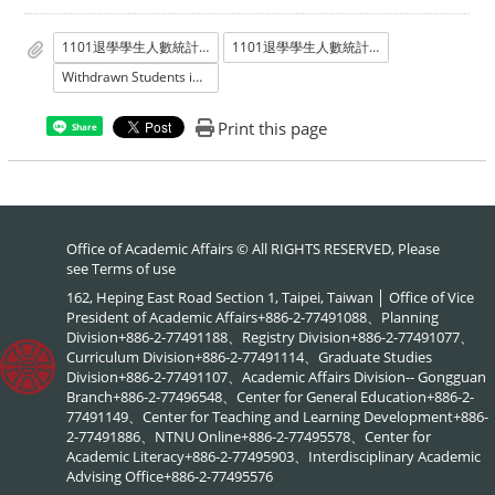
1101退學學生人數統計_學士班
1101退學學生人數統計_學士班
Withdrawn Students in the semester of fall 2021_Undergraduat
Print this page
Share
Office of Academic Affairs © All RIGHTS RESERVED, Please
see
Terms of use
162, Heping East Road Section 1, Taipei, Taiwan │ Office of Vice
President of Academic Affairs+886-2-77491088、Planning
Division+886-2-77491188、Registry Division+886-2-77491077、
Curriculum Division+886-2-77491114、Graduate Studies
Division+886-2-77491107、Academic Affairs Division-- Gongguan
Branch+886-2-77496548、Center for General Education+886-2-
77491149、Center for Teaching and Learning Development+886-
2-77491886、NTNU Online+886-2-77495578、Center for
Academic Literacy+886-2-77495903、Interdisciplinary Academic
Advising Office+886-2-77495576