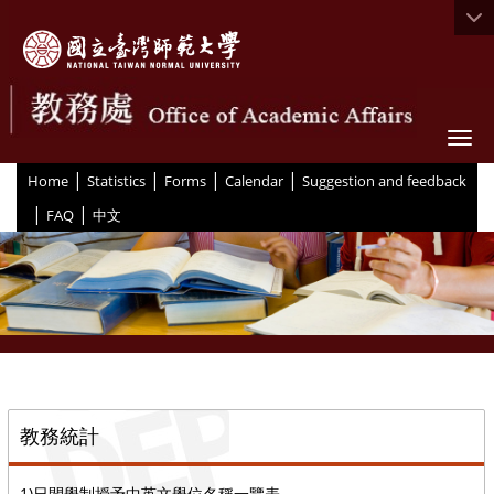
Togg
|
|
|
|
:::
Home
Statistics
Forms
Calendar
Suggestion and feedback
|
|
FAQ
中文
::
教務統計
1)日間學制授予中英文學位名稱一覽表