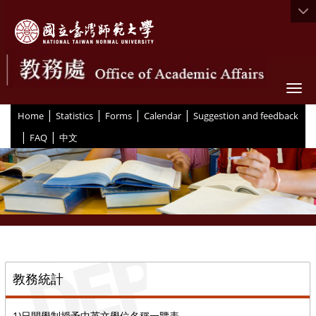
Togg
|
|
|
|
:::
Home
Statistics
Forms
Calendar
Suggestion and feedback
|
|
FAQ
中文
::
教務統計
1)日間學制授予中英文學位名稱一覽表